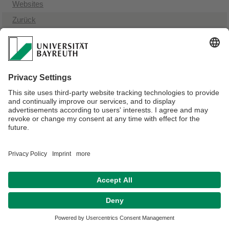
Websites
Zurück
Verantwortlich für die Redaktion:
Anile Tmava
Datenschutz / Disclaimer
Impressum
Hausordnung
Sitemap
Kontakt
Barrierefreiheitserklärung